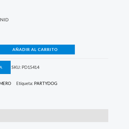
UNID
AÑADIR AL CARRITO
A
SKU:
PD15414
UMERO
Etiqueta:
PARTYDOG