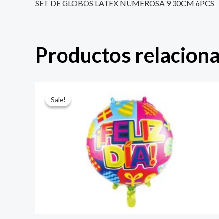
SET DE GLOBOS LATEX NUMEROSA 9 30CM 6PCS
Productos relacion
El
El
precio
precio
Sale!
Sale!
original
actual
era:
es:
$ 4.000.
$ 2.800.