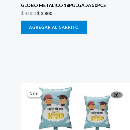
GLOBO METALICO 18PULGADA 50PCS
$
4.000
$
2.800
AGREGAR AL CARRITO
El
El
precio
precio
Sale!
Sale!
original
actual
era:
es:
$ 6.500.
$ 5.000.