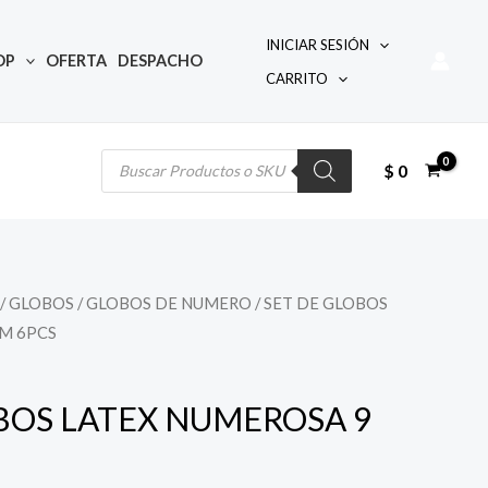
INICIAR SESIÓN
OP
OFERTA
DESPACHO
CARRITO
Búsqueda
de
productos
$
0
/
GLOBOS
/
GLOBOS DE NUMERO
/ SET DE GLOBOS
M 6PCS
BOS LATEX NUMEROSA 9