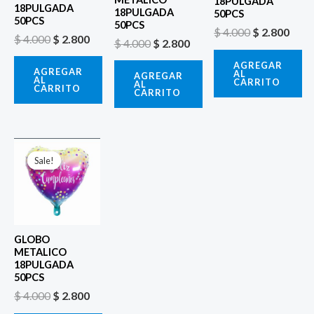
18PULGADA
18PULGADA
18PULGADA
50PCS
50PCS
50PCS
$
4.000
$
2.800
$
4.000
$
2.800
$
4.000
$
2.800
AGREGAR
AGREGAR
AL
AGREGAR
AL
CARRITO
AL
CARRITO
CARRITO
El
El
precio
precio
Sale!
Sale!
original
actual
era:
es:
$ 4.000.
$ 2.800.
GLOBO
METALICO
18PULGADA
50PCS
$
4.000
$
2.800