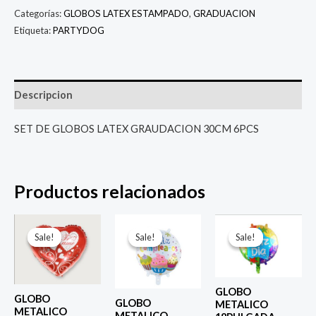
Categorías:
GLOBOS LATEX ESTAMPADO
,
GRADUACION
Etiqueta:
PARTYDOG
Descripcion
SET DE GLOBOS LATEX GRAUDACION 30CM 6PCS
Productos relacionados
El
El
El
El
El
El
precio
precio
precio
precio
precio
prec
Sale!
Sale!
Sale!
Sale!
Sale!
Sale!
original
actual
original
actual
original
actu
era:
es:
era:
es:
era:
es:
$ 4.000.
$ 2.800.
$ 4.000.
$ 2.800.
$ 4.000.
$ 2.8
GLOBO
GLOBO
GLOBO
METALICO
METALICO
METALICO