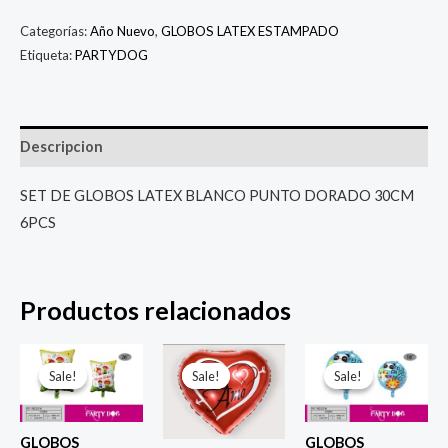
Categorías:
Año Nuevo
,
GLOBOS LATEX ESTAMPADO
Etiqueta:
PARTYDOG
Descripcion
SET DE GLOBOS LATEX BLANCO PUNTO DORADO 30CM
6PCS
Productos relacionados
El
El
El
El
El
El
precio
precio
precio
precio
precio
prec
Sale!
Sale!
Sale!
Sale!
Sale!
Sale!
original
actual
original
actual
original
actu
era:
es:
era:
es:
era:
es:
$ 6.500.
$ 5.000.
$ 4.000.
$ 2.800.
$ 4.000.
$ 2.8
GLOBOS
GLOBOS