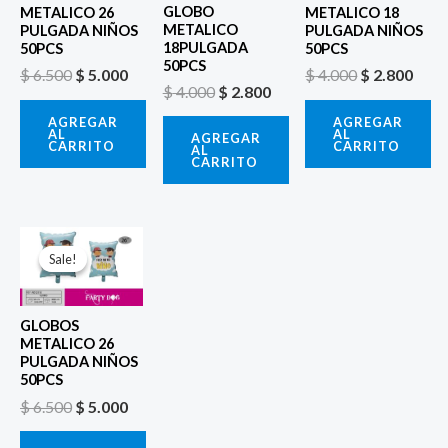
GLOBO
METALICO 26
METALICO 18
METALICO
PULGADA NIÑOS
PULGADA NIÑOS
18PULGADA
50PCS
50PCS
50PCS
$
6.500
$
5.000
$
4.000
$
2.800
$
4.000
$
2.800
AGREGAR
AGREGAR
AL
AL
AGREGAR
CARRITO
CARRITO
AL
CARRITO
El
El
precio
precio
Sale!
Sale!
original
actual
era:
es:
$ 6.500.
$ 5.000.
GLOBOS
METALICO 26
PULGADA NIÑOS
50PCS
$
6.500
$
5.000