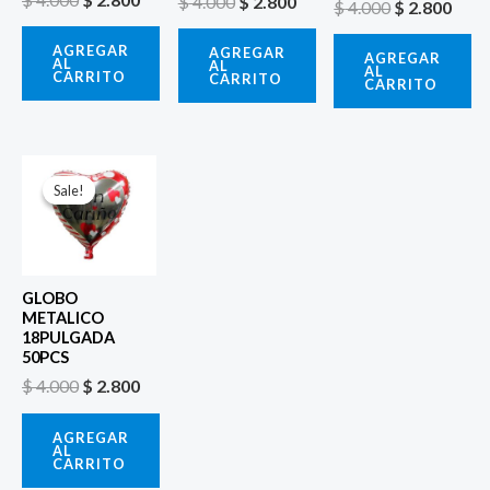
$
4.000
$
2.800
$
4.000
$
2.800
AGREGAR
AGREGAR
AGREGAR
AL
AL
AL
CARRITO
CARRITO
CARRITO
El
El
precio
precio
Sale!
Sale!
original
actual
era:
es:
$ 4.000.
$ 2.800.
GLOBO
METALICO
18PULGADA
50PCS
$
4.000
$
2.800
AGREGAR
AL
CARRITO