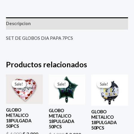
Descripcion
SET DE GLOBOS DIA PAPA 7PCS
Productos relacionados
El
El
El
El
El
El
precio
precio
precio
precio
precio
prec
Sale!
Sale!
Sale!
Sale!
Sale!
Sale!
original
actual
original
actual
original
actu
era:
es:
era:
es:
era:
es:
$ 4.000.
$ 2.800.
$ 4.000.
$ 2.800.
$ 4.000.
$ 2.8
GLOBO
GLOBO
GLOBO
METALICO
METALICO
METALICO
18PULGADA
18PULGADA
18PULGADA
50PCS
50PCS
50PCS
$
4.000
$
2.800