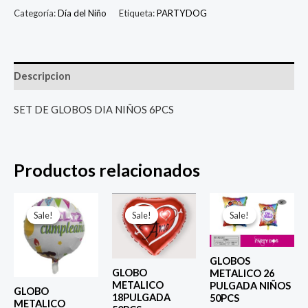
Categoría:
Día del Niño
Etiqueta:
PARTYDOG
Descripcion
SET DE GLOBOS DIA NIÑOS 6PCS
Productos relacionados
El
El
El
El
El
El
precio
precio
precio
precio
precio
prec
Sale!
Sale!
Sale!
Sale!
Sale!
Sale!
original
actual
original
actual
original
actu
era:
es:
era:
es:
era:
es:
$ 4.000.
$ 2.800.
$ 4.000.
$ 2.800.
$ 6.500.
$ 5.0
GLOBOS
GLOBO
METALICO 26
METALICO
PULGADA NIÑOS
GLOBO
18PULGADA
50PCS
METALICO