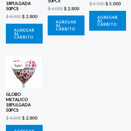
50PCS
$
6.500
$
5.000
18PULGADA
$
4.000
$
2.800
50PCS
$
4.000
$
2.800
AGREGAR
AL
AGREGAR
CARRITO
AL
CARRITO
AGREGAR
AL
CARRITO
El
El
precio
precio
Sale!
Sale!
original
actual
era:
es:
$ 4.000.
$ 2.800.
GLOBO
METALICO
18PULGADA
50PCS
$
4.000
$
2.800