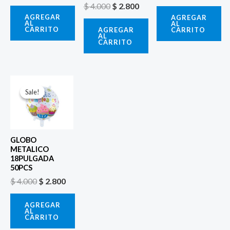
$
4.000
$
2.800
AGREGAR
AGREGAR
AL
AL
CARRITO
CARRITO
AGREGAR
AL
CARRITO
El
El
precio
precio
Sale!
Sale!
original
actual
era:
es:
$ 4.000.
$ 2.800.
GLOBO
METALICO
18PULGADA
50PCS
$
4.000
$
2.800
AGREGAR
AL
CARRITO