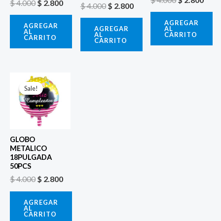
$
4.000
$
2.800
$
4.000
$
2.800
AGREGAR
AGREGAR
AL
AGREGAR
AL
CARRITO
AL
CARRITO
CARRITO
El
El
precio
precio
Sale!
Sale!
original
actual
era:
es:
$ 4.000.
$ 2.800.
GLOBO
METALICO
18PULGADA
50PCS
$
4.000
$
2.800
AGREGAR
AL
CARRITO