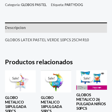
Categoría:
GLOBOS PASTEL
Etiqueta:
PARTYDOG
Descripcion
GLOBOS LATEX PASTEL VERDE 10PCS 25CM R10
Productos relacionados
El
El
El
El
El
El
precio
precio
precio
precio
precio
prec
Sale!
Sale!
Sale!
Sale!
Sale!
Sale!
original
actual
original
actual
original
actu
era:
es:
era:
es:
era:
es:
$ 4.000.
$ 2.800.
$ 4.000.
$ 2.800.
$ 6.500.
$ 5.0
GLOBOS
GLOBO
GLOBO
METALICO 26
METALICO
METALICO
PULGADA NIÑOS
18PULGADA
18PULGADA
50PCS
50PCS
50PCS