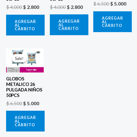
$
6.500
$
5.000
$
4.000
$
2.800
$
4.000
$
2.800
AGREGAR
AGREGAR
AGREGAR
AL
AL
AL
CARRITO
CARRITO
CARRITO
El
El
precio
precio
Sale!
Sale!
original
actual
era:
es:
$ 6.500.
$ 5.000.
GLOBOS
METALICO 26
PULGADA NIÑOS
50PCS
$
6.500
$
5.000
AGREGAR
AL
CARRITO