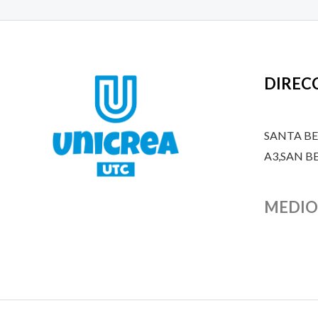
DIREC
SANTA B
A3,SAN 
MEDIO