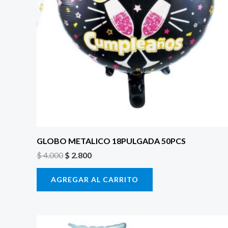
GLOBO METALICO 18PULGADA 50PCS
$
4.000
$
2.800
AGREGAR AL CARRITO
El
El