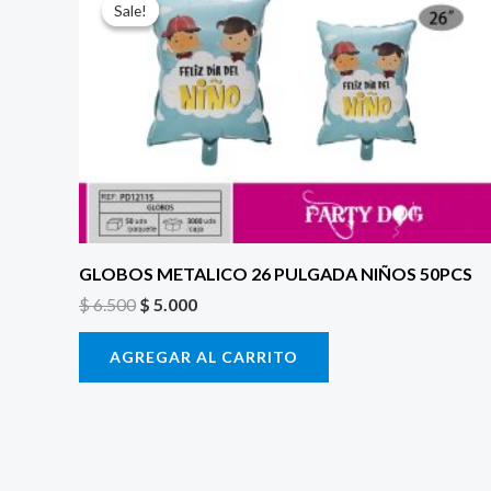
precio
precio
Sale!
Sale!
original
actual
era:
es:
$ 6.500.
$ 5.000.
GLOBOS METALICO 26 PULGADA NIÑOS 50PCS
$
6.500
$
5.000
AGREGAR AL CARRITO