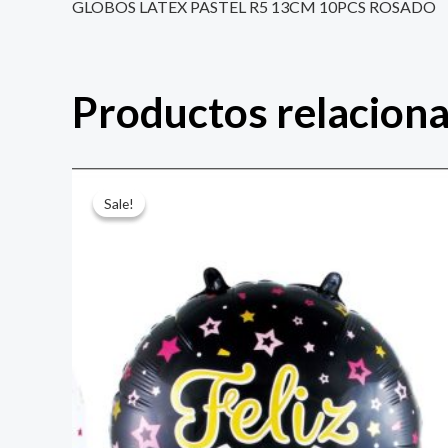
GLOBOS LATEX PASTEL R5 13CM 10PCS ROSADO
Productos relacion
El
El
precio
precio
Sale!
Sale!
original
actual
era:
es:
$ 4.000.
$ 2.800.