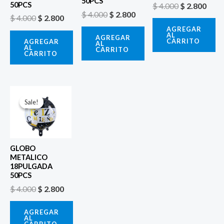
50PCS
50PCS
$
4.000
$
2.800
$
4.000
$
2.800
$
4.000
$
2.800
AGREGAR
AL
AGREGAR
CARRITO
AGREGAR
AL
AL
CARRITO
CARRITO
El
El
precio
precio
Sale!
Sale!
original
actual
era:
es:
$ 4.000.
$ 2.800.
GLOBO
METALICO
18PULGADA
50PCS
$
4.000
$
2.800
AGREGAR
AL
CARRITO