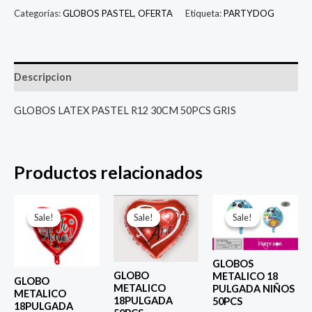
Categorías:
GLOBOS PASTEL
,
OFERTA
Etiqueta:
PARTYDOG
Descripcion
GLOBOS LATEX PASTEL R12 30CM 50PCS GRIS
Productos relacionados
El
El
El
El
El
El
precio
precio
precio
precio
precio
prec
Sale!
Sale!
Sale!
Sale!
Sale!
Sale!
original
actual
original
actual
original
actu
era:
es:
era:
es:
era:
es:
$ 4.000.
$ 2.800.
$ 4.000.
$ 2.800.
$ 4.000.
$ 2.8
GLOBOS
GLOBO
METALICO 18
GLOBO
METALICO
PULGADA NIÑOS
METALICO
18PULGADA
50PCS
18PULGADA