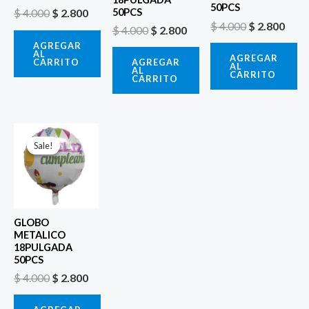
50PCS
50PCS
$
4.000
$
2.800
$
4.000
$
2.800
$
4.000
$
2.800
AGREGAR
AL
AGREGAR
CARRITO
AGREGAR
AL
AL
CARRITO
CARRITO
El
El
precio
precio
Sale!
Sale!
original
actual
era:
es:
$ 4.000.
$ 2.800.
GLOBO
METALICO
18PULGADA
50PCS
$
4.000
$
2.800