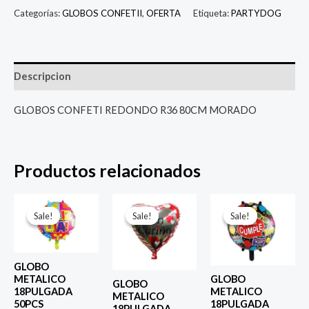
Categorías:
GLOBOS CONFETII
,
OFERTA
Etiqueta:
PARTYDOG
Descripcion
GLOBOS CONFETI REDONDO R36 80CM MORADO
Productos relacionados
El
El
El
El
El
El
precio
precio
precio
precio
precio
prec
Sale!
Sale!
Sale!
Sale!
Sale!
Sale!
original
actual
original
actual
original
actu
era:
es:
era:
es:
era:
es:
$ 4.000.
$ 2.800.
$ 4.000.
$ 2.800.
$ 4.000.
$ 2.8
GLOBO
METALICO
GLOBO
GLOBO
18PULGADA
METALICO
METALICO
50PCS
18PULGADA
18PULGADA