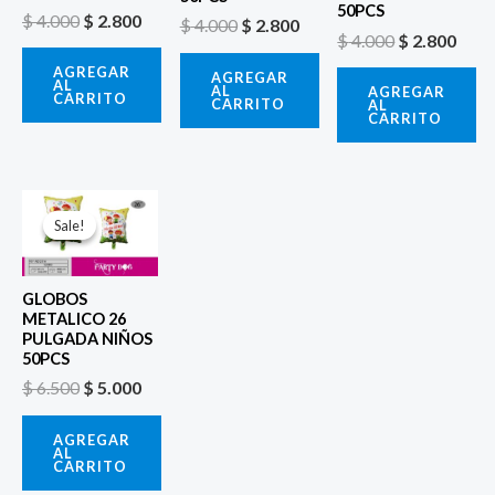
50PCS
$
4.000
$
2.800
$
4.000
$
2.800
$
4.000
$
2.800
AGREGAR
AGREGAR
AL
AL
AGREGAR
CARRITO
CARRITO
AL
CARRITO
El
El
precio
precio
Sale!
Sale!
original
actual
era:
es:
$ 6.500.
$ 5.000.
GLOBOS
METALICO 26
PULGADA NIÑOS
50PCS
$
6.500
$
5.000
AGREGAR
AL
CARRITO