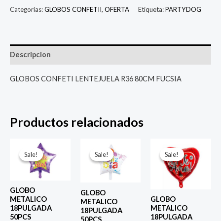
Categorías:
GLOBOS CONFETII
,
OFERTA
Etiqueta:
PARTYDOG
Descripcion
GLOBOS CONFETI LENTEJUELA R36 80CM FUCSIA
Productos relacionados
El
El
El
El
El
El
precio
precio
precio
precio
precio
prec
Sale!
Sale!
Sale!
Sale!
Sale!
Sale!
original
actual
original
actual
original
actu
era:
es:
era:
es:
era:
es:
$ 4.000.
$ 2.800.
$ 4.000.
$ 2.800.
$ 4.000.
$ 2.8
GLOBO
GLOBO
METALICO
GLOBO
METALICO
18PULGADA
METALICO
18PULGADA
50PCS
18PULGADA
50PCS