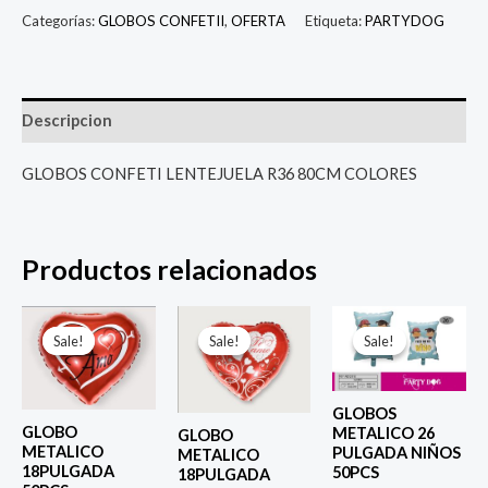
Categorías:
GLOBOS CONFETII
,
OFERTA
Etiqueta:
PARTYDOG
Descripcion
GLOBOS CONFETI LENTEJUELA R36 80CM COLORES
Productos relacionados
El
El
El
El
El
El
precio
precio
precio
precio
precio
prec
Sale!
Sale!
Sale!
Sale!
Sale!
Sale!
original
actual
original
actual
original
actu
era:
es:
era:
es:
era:
es:
$ 4.000.
$ 2.800.
$ 4.000.
$ 2.800.
$ 6.500.
$ 5.0
GLOBOS
GLOBO
METALICO 26
GLOBO
METALICO
PULGADA NIÑOS
METALICO
18PULGADA
50PCS
18PULGADA