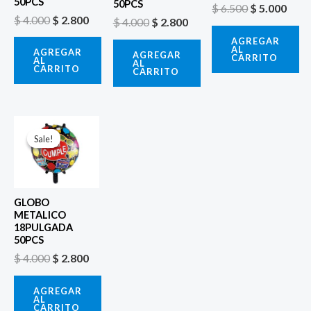
50PCS
50PCS
$
6.500
$
5.000
$
4.000
$
2.800
$
4.000
$
2.800
AGREGAR
AL
AGREGAR
AGREGAR
CARRITO
AL
AL
CARRITO
CARRITO
El
El
precio
precio
Sale!
Sale!
original
actual
era:
es:
$ 4.000.
$ 2.800.
GLOBO
METALICO
18PULGADA
50PCS
$
4.000
$
2.800
AGREGAR
AL
CARRITO