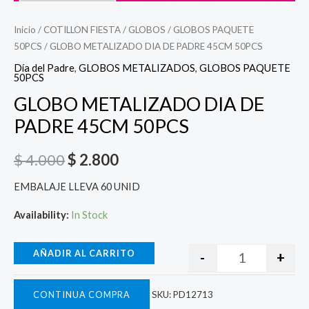
Inicio
/
COTILLON FIESTA
/
GLOBOS
/
GLOBOS PAQUETE
50PCS
/ GLOBO METALIZADO DIA DE PADRE 45CM 50PCS
Día del Padre
,
GLOBOS METALIZADOS
,
GLOBOS PAQUETE
50PCS
GLOBO METALIZADO DIA DE
PADRE 45CM 50PCS
$
4.000
$
2.800
EMBALAJE LLEVA 60 UNID
Availability:
In Stock
AÑADIR AL CARRITO
-
+
CONTINUA COMPRA
SKU:
PD12713