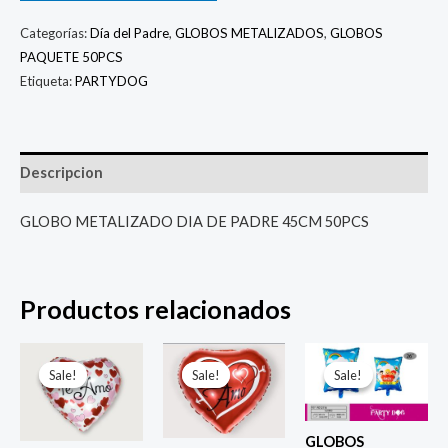
Categorías:
Día del Padre
,
GLOBOS METALIZADOS
,
GLOBOS
PAQUETE 50PCS
Etiqueta:
PARTYDOG
Descripcion
GLOBO METALIZADO DIA DE PADRE 45CM 50PCS
Productos relacionados
El
El
El
El
El
El
precio
precio
precio
precio
precio
prec
Sale!
Sale!
Sale!
Sale!
Sale!
Sale!
original
actual
original
actual
original
actu
era:
es:
era:
es:
era:
es:
$ 4.000.
$ 2.800.
$ 4.000.
$ 2.800.
$ 6.500.
$ 5.0
GLOBOS