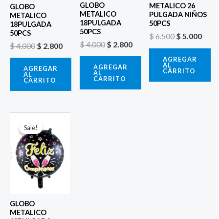
GLOBO
METALICO 26
GLOBO
METALICO
PULGADA NIÑOS
METALICO
18PULGADA
50PCS
18PULGADA
50PCS
50PCS
$
6.500
$
5.000
$
4.000
$
2.800
$
4.000
$
2.800
AGREGAR
AL
AGREGAR
AGREGAR
CARRITO
AL
AL
CARRITO
CARRITO
El
El
precio
precio
Sale!
Sale!
original
actual
era:
es:
$ 4.000.
$ 2.800.
GLOBO
METALICO