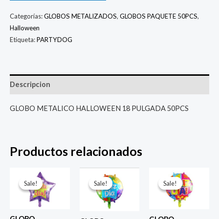
Categorías:
GLOBOS METALIZADOS
,
GLOBOS PAQUETE 50PCS
,
Halloween
Etiqueta:
PARTYDOG
Descripcion
GLOBO METALICO HALLOWEEN 18 PULGADA 50PCS
Productos relacionados
El
El
El
El
El
El
precio
precio
precio
precio
precio
prec
Sale!
Sale!
Sale!
Sale!
Sale!
Sale!
original
actual
original
actual
original
actu
era:
es:
era:
es:
era:
es:
$ 4.000.
$ 2.800.
$ 4.000.
$ 2.800.
$ 4.000.
$ 2.8
GLOBO