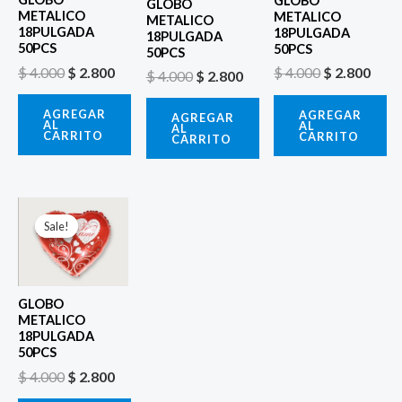
GLOBO
GLOBO
METALICO
METALICO
METALICO
18PULGADA
18PULGADA
18PULGADA
50PCS
50PCS
50PCS
$
4.000
$
2.800
$
4.000
$
2.800
$
4.000
$
2.800
AGREGAR
AGREGAR
AGREGAR
AL
AL
AL
CARRITO
CARRITO
CARRITO
El
El
precio
precio
Sale!
Sale!
original
actual
era:
es:
$ 4.000.
$ 2.800.
GLOBO
METALICO
18PULGADA
50PCS
$
4.000
$
2.800