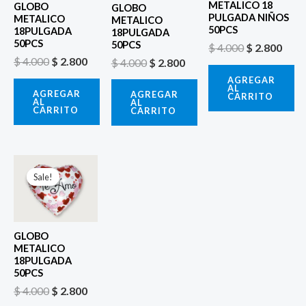
METALICO 18
GLOBO
GLOBO
PULGADA NIÑOS
METALICO
METALICO
50PCS
18PULGADA
18PULGADA
50PCS
50PCS
$
4.000
$
2.800
$
4.000
$
2.800
$
4.000
$
2.800
AGREGAR
AL
AGREGAR
AGREGAR
CARRITO
AL
AL
CARRITO
CARRITO
El
El
precio
precio
Sale!
Sale!
original
actual
era:
es:
$ 4.000.
$ 2.800.
GLOBO
METALICO
18PULGADA
50PCS
$
4.000
$
2.800