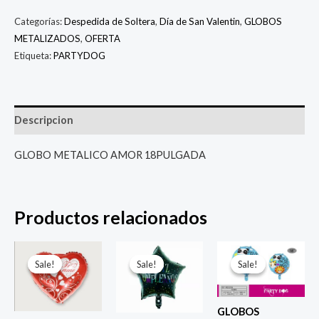
Categorías:
Despedida de Soltera
,
Día de San Valentin
,
GLOBOS
METALIZADOS
,
OFERTA
Etiqueta:
PARTYDOG
Descripcion
GLOBO METALICO AMOR 18PULGADA
Productos relacionados
El
El
El
El
El
El
precio
precio
precio
precio
precio
prec
Sale!
Sale!
Sale!
Sale!
Sale!
Sale!
original
actual
original
actual
original
actu
era:
es:
era:
es:
era:
es:
$ 4.000.
$ 2.800.
$ 4.000.
$ 2.800.
$ 4.000.
$ 2.8
GLOBOS