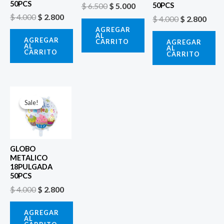
50PCS
$
6.500
$
5.000
50PCS
$
4.000
$
2.800
$
4.000
$
2.800
AGREGAR
AL
AGREGAR
CARRITO
AGREGAR
AL
AL
CARRITO
CARRITO
El
El
precio
precio
Sale!
Sale!
original
actual
era:
es:
$ 4.000.
$ 2.800.
GLOBO
METALICO
18PULGADA
50PCS
$
4.000
$
2.800
AGREGAR
AL