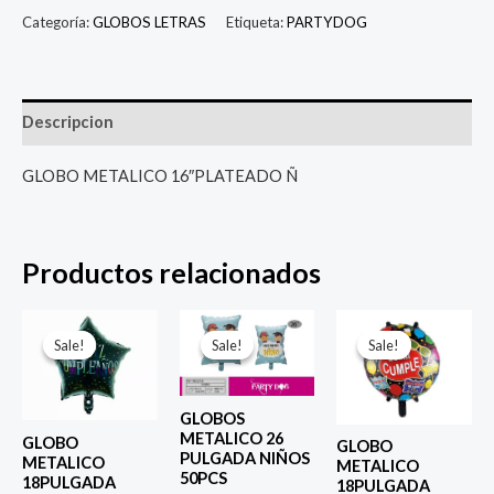
Categoría:
GLOBOS LETRAS
Etiqueta:
PARTYDOG
Descripcion
GLOBO METALICO 16″PLATEADO Ñ
Productos relacionados
El
El
El
El
El
El
precio
precio
precio
precio
precio
prec
Sale!
Sale!
Sale!
Sale!
Sale!
Sale!
original
actual
original
actual
original
actu
era:
es:
era:
es:
era:
es:
$ 4.000.
$ 2.800.
$ 6.500.
$ 5.000.
$ 4.000.
$ 2.8
GLOBOS
METALICO 26
GLOBO
GLOBO
PULGADA NIÑOS
METALICO
METALICO
50PCS
18PULGADA
18PULGADA