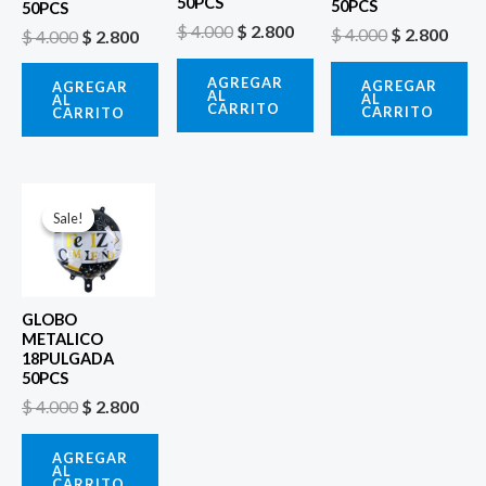
50PCS
50PCS
50PCS
$
4.000
$
2.800
$
4.000
$
2.800
$
4.000
$
2.800
AGREGAR
AGREGAR
AGREGAR
AL
AL
AL
CARRITO
CARRITO
CARRITO
El
El
precio
precio
Sale!
Sale!
original
actual
era:
es:
$ 4.000.
$ 2.800.
GLOBO
METALICO
18PULGADA
50PCS
$
4.000
$
2.800
AGREGAR
AL
CARRITO