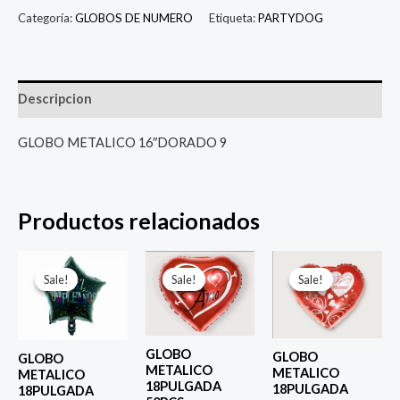
Categoría:
GLOBOS DE NUMERO
Etiqueta:
PARTYDOG
Descripcion
GLOBO METALICO 16″DORADO 9
Productos relacionados
El
El
El
El
El
El
precio
precio
precio
precio
precio
prec
Sale!
Sale!
Sale!
Sale!
Sale!
Sale!
original
actual
original
actual
original
actu
era:
es:
era:
es:
era:
es:
$ 4.000.
$ 2.800.
$ 4.000.
$ 2.800.
$ 4.000.
$ 2.8
GLOBO
GLOBO
GLOBO
METALICO
METALICO
METALICO
18PULGADA
18PULGADA
18PULGADA