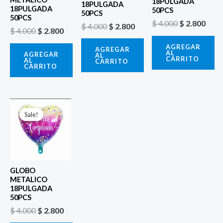
18PULGADA
18PULGADA
18PULGADA
50PCS
50PCS
50PCS
$
4.000
$
2.800
$
4.000
$
2.800
$
4.000
$
2.800
AGREGAR
AGREGAR
AL
AGREGAR
AL
CARRITO
AL
CARRITO
CARRITO
El
El
precio
precio
Sale!
Sale!
original
actual
era:
es:
$ 4.000.
$ 2.800.
GLOBO
METALICO
18PULGADA
50PCS
$
4.000
$
2.800