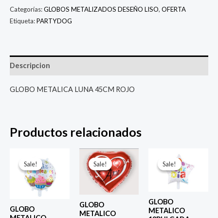
Categorías:
GLOBOS METALIZADOS DESEÑO LISO
,
OFERTA
Etiqueta:
PARTYDOG
Descripcion
GLOBO METALICA LUNA 45CM ROJO
Productos relacionados
El
El
El
El
El
El
precio
precio
precio
precio
precio
prec
Sale!
Sale!
Sale!
Sale!
Sale!
Sale!
original
actual
original
actual
original
actu
era:
es:
era:
es:
era:
es:
$ 4.000.
$ 2.800.
$ 4.000.
$ 2.800.
$ 4.000.
$ 2.8
GLOBO
GLOBO
GLOBO
METALICO
METALICO
METALICO