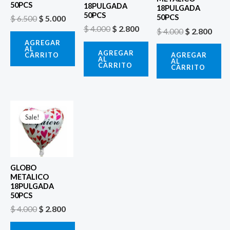
50PCS
18PULGADA
18PULGADA
50PCS
50PCS
$
6.500
$
5.000
$
4.000
$
2.800
$
4.000
$
2.800
AGREGAR
AL
AGREGAR
CARRITO
AGREGAR
AL
AL
CARRITO
CARRITO
El
El
precio
precio
Sale!
Sale!
original
actual
era:
es:
$ 4.000.
$ 2.800.
GLOBO
METALICO
18PULGADA
50PCS
$
4.000
$
2.800