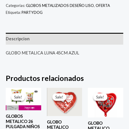
Categorías:
GLOBOS METALIZADOS DESEÑO LISO
,
OFERTA
Etiqueta:
PARTYDOG
Descripcion
GLOBO METALICA LUNA 45CM AZUL
Productos relacionados
El
El
El
El
El
El
precio
precio
precio
precio
precio
prec
Sale!
Sale!
Sale!
Sale!
Sale!
Sale!
original
actual
original
actual
original
actu
era:
es:
era:
es:
era:
es:
$ 6.500.
$ 5.000.
$ 4.000.
$ 2.800.
$ 4.000.
$ 2.8
GLOBOS
METALICO 26
GLOBO
GLOBO
PULGADA NIÑOS
METALICO
METALICO