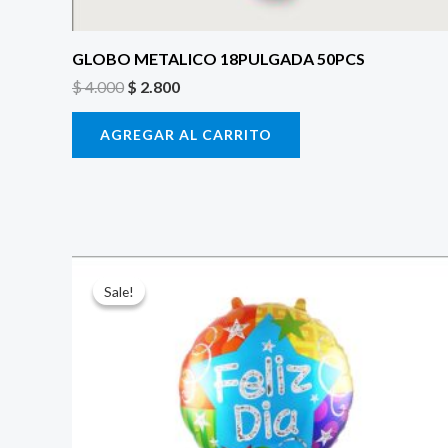
GLOBO METALICO 18PULGADA 50PCS
$
4.000
$
2.800
AGREGAR AL CARRITO
El
El
precio
precio
Sale!
Sale!
original
actual
era:
es:
$ 4.000.
$ 2.800.