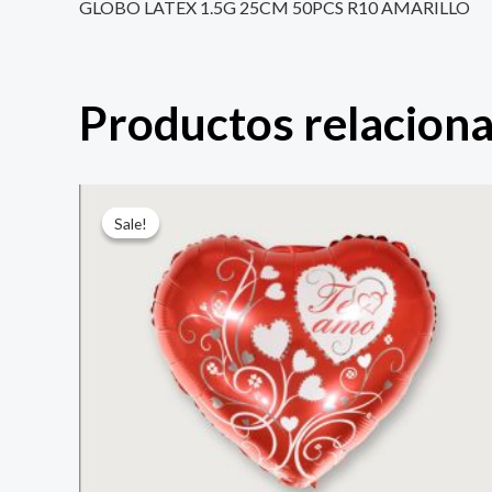
GLOBO LATEX 1.5G 25CM 50PCS R10 AMARILLO
Productos relacion
El
El
precio
precio
Sale!
Sale!
original
actual
era:
es:
$ 4.000.
$ 2.800.