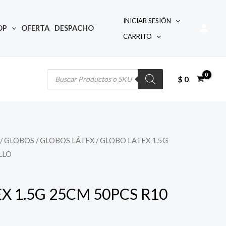
INICIAR SESIÓN
OP
OFERTA
DESPACHO
CARRITO
Búsqueda
de
productos
$
0
/
GLOBOS
/
GLOBOS LÁTEX
/ GLOBO LATEX 1.5G
LLO
X 1.5G 25CM 50PCS R10