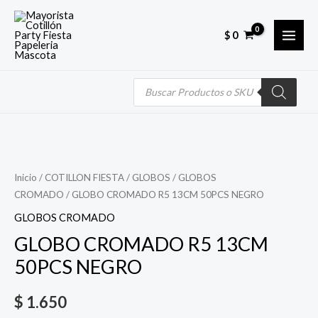
Skip
MAI
to
$
0
MEN
content
Búsqueda
de
productos
Quantity
Inicio
/
COTILLON FIESTA
/
GLOBOS
/
GLOBOS
CROMADO
/ GLOBO CROMADO R5 13CM 50PCS NEGRO
GLOBOS CROMADO
GLOBO CROMADO R5 13CM
50PCS NEGRO
$
1.650