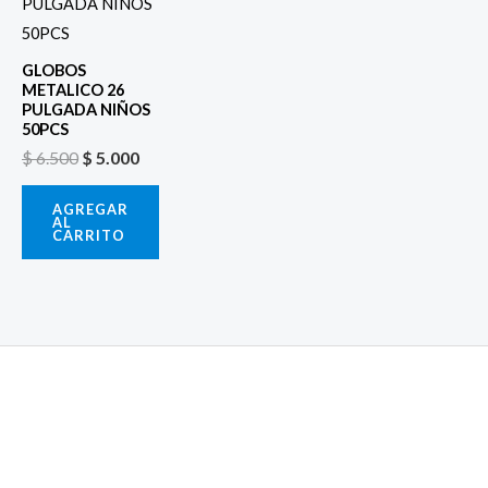
era:
es:
$ 6.500.
$ 5.000.
GLOBOS
METALICO 26
PULGADA NIÑOS
50PCS
$
6.500
$
5.000
AGREGAR
AL
CARRITO