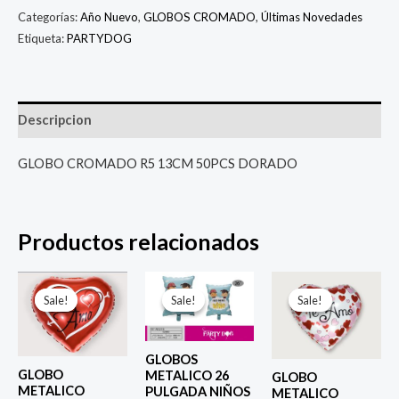
Categorías:
Año Nuevo
,
GLOBOS CROMADO
,
Últimas Novedades
Etiqueta:
PARTYDOG
Descripcion
GLOBO CROMADO R5 13CM 50PCS DORADO
Productos relacionados
El
El
El
El
El
El
precio
precio
precio
precio
precio
prec
Sale!
Sale!
Sale!
Sale!
Sale!
Sale!
original
actual
original
actual
original
actu
era:
es:
era:
es:
era:
es:
$ 4.000.
$ 2.800.
$ 6.500.
$ 5.000.
$ 4.000.
$ 2.8
GLOBOS
GLOBO
METALICO 26
GLOBO
METALICO
PULGADA NIÑOS
METALICO