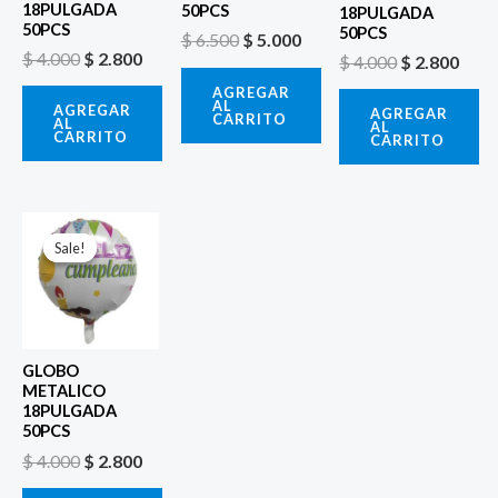
18PULGADA
50PCS
18PULGADA
50PCS
50PCS
$
6.500
$
5.000
$
4.000
$
2.800
$
4.000
$
2.800
AGREGAR
AL
AGREGAR
AGREGAR
CARRITO
AL
AL
CARRITO
CARRITO
El
El
precio
precio
Sale!
Sale!
original
actual
era:
es:
$ 4.000.
$ 2.800.
GLOBO
METALICO
18PULGADA
50PCS
$
4.000
$
2.800