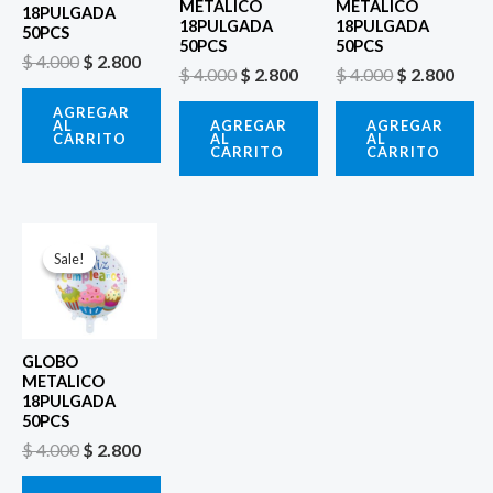
METALICO
METALICO
18PULGADA
18PULGADA
18PULGADA
50PCS
50PCS
50PCS
$
4.000
$
2.800
$
4.000
$
2.800
$
4.000
$
2.800
AGREGAR
AL
AGREGAR
AGREGAR
CARRITO
AL
AL
CARRITO
CARRITO
El
El
precio
precio
Sale!
Sale!
original
actual
era:
es:
$ 4.000.
$ 2.800.
GLOBO
METALICO
18PULGADA
50PCS
$
4.000
$
2.800