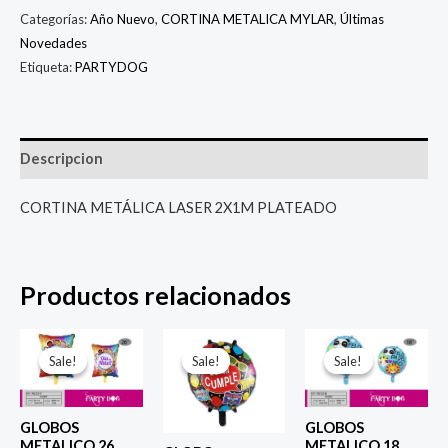
Categorías:
Año Nuevo
,
CORTINA METALICA MYLAR
,
Últimas
Novedades
Etiqueta:
PARTYDOG
Descripcion
CORTINA METÁLICA LASER 2X1M PLATEADO
Productos relacionados
El
El
El
El
El
El
precio
precio
precio
precio
precio
prec
Sale!
Sale!
Sale!
Sale!
Sale!
Sale!
original
actual
original
actual
original
actu
era:
es:
era:
es:
era:
es:
$ 6.500.
$ 5.000.
$ 4.000.
$ 2.800.
$ 4.000.
$ 2.8
GLOBOS
GLOBOS
METALICO 26
METALICO 18