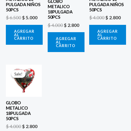
GLOBO
PULGADA NIÑOS
PULGADA NIÑOS
METALICO
50PCS
50PCS
18PULGADA
$
6.500
$
5.000
$
4.000
$
2.800
50PCS
$
4.000
$
2.800
AGREGAR
AGREGAR
AL
AL
CARRITO
CARRITO
AGREGAR
AL
CARRITO
El
El
precio
precio
Sale!
Sale!
original
actual
era:
es:
$ 4.000.
$ 2.800.
GLOBO
METALICO
18PULGADA
50PCS
$
4.000
$
2.800