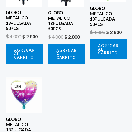
$ 4.000.
$ 2.800.
$ 4.000.
$ 2.800.
$ 4.000.
$ 2.8
GLOBO
GLOBO
GLOBO
METALICO
METALICO
METALICO
18PULGADA
18PULGADA
18PULGADA
50PCS
50PCS
50PCS
$
4.000
$
2.800
$
4.000
$
2.800
$
4.000
$
2.800
AGREGAR
AL
AGREGAR
AGREGAR
CARRITO
AL
AL
CARRITO
CARRITO
El
El
precio
precio
Sale!
Sale!
original
actual
era:
es:
$ 4.000.
$ 2.800.
GLOBO
METALICO
18PULGADA