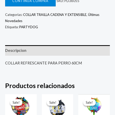
CONTINUA COMPRA
SKU:
PD36055
Categorías:
COLLAR TRAILLA CADENA Y EXTENSIBLE
,
Últimas
Novedades
Etiqueta:
PARTYDOG
Descripcion
COLLAR REFRESCANTE PARA PERRO 60CM
Productos relacionados
El
El
El
El
El
El
precio
precio
precio
precio
precio
prec
Sale!
Sale!
Sale!
Sale!
Sale!
Sale!
original
actual
original
actual
original
actu
era:
es:
era:
es:
era:
es: