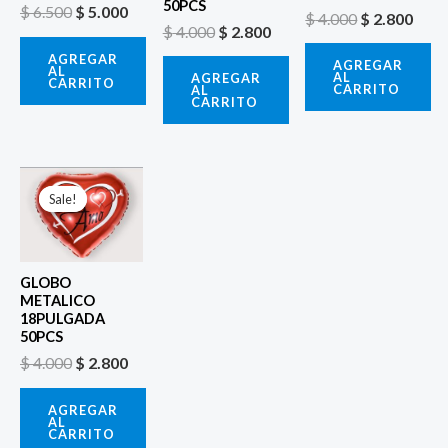
50PCS
$
6.500
$
5.000
$
4.000
$
2.800
$
4.000
$
2.800
AGREGAR
AGREGAR
AL
AL
AGREGAR
CARRITO
CARRITO
AL
CARRITO
El
El
precio
precio
Sale!
Sale!
original
actual
era:
es:
$ 4.000.
$ 2.800.
GLOBO
METALICO
18PULGADA
50PCS
$
4.000
$
2.800
AGREGAR
AL
CARRITO