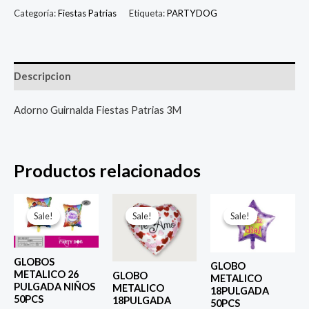
Categoría:
Fiestas Patrias
Etiqueta:
PARTYDOG
Descripcion
Adorno Guirnalda Fiestas Patrias 3M
Productos relacionados
El
El
El
El
El
El
precio
precio
precio
precio
precio
prec
Sale!
Sale!
Sale!
Sale!
Sale!
Sale!
original
actual
original
actual
original
actu
era:
es:
era:
es:
era:
es:
$ 6.500.
$ 5.000.
$ 4.000.
$ 2.800.
$ 4.000.
$ 2.8
GLOBOS
GLOBO
METALICO 26
GLOBO
METALICO
PULGADA NIÑOS
METALICO
18PULGADA
50PCS
18PULGADA
50PCS