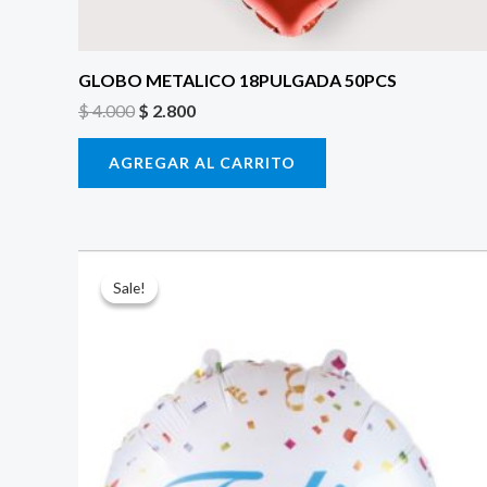
GLOBO METALICO 18PULGADA 50PCS
$
4.000
$
2.800
AGREGAR AL CARRITO
El
El
precio
precio
Sale!
Sale!
original
actual
era:
es:
$ 4.000.
$ 2.800.