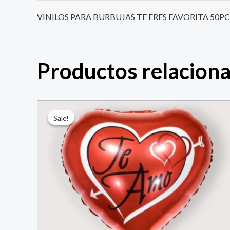
VINILOS PARA BURBUJAS TE ERES FAVORITA 50P
Productos relacion
El
El
precio
precio
Sale!
Sale!
original
actual
era:
es:
$ 4.000.
$ 2.800.