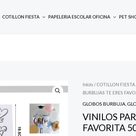
COTILLON FIESTA
PAPELERIA ESCOLAR OFICINA
PET SH
Inicio
/
COTILLON FIESTA
Quantity
El
E
BURBUJAS TE ERES FAV
precio
GLOBOS BURBUJA
,
GLO
original
VINILOS PA
FAVORITA 5
era:
e