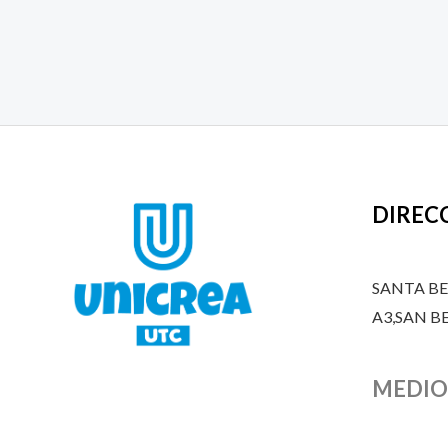
DIREC
SANTA B
A3,SAN 
MEDIO