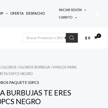
INICIAR SESIÓN
OP
OFERTA
DESPACHO
CARRITO
Búsqueda
de
productos
$
0
/
GLOBOS
/
GLOBOS BURBUJA
/ VINILOS PARA
l
ORITA 50PCS NEGRO
precio
BOS PAQUETE 50PCS
actual
RA BURBUJAS TE ERES
0PCS NEGRO
s: