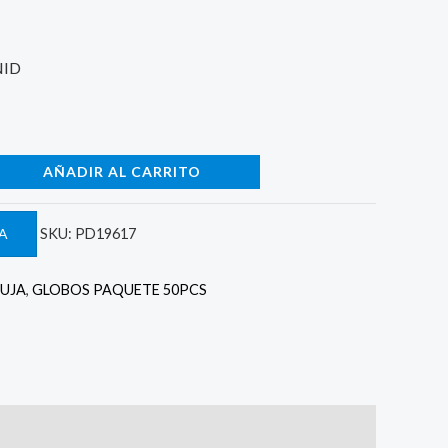
 3.000.
NID
AÑADIR AL CARRITO
A
SKU:
PD19617
UJA
,
GLOBOS PAQUETE 50PCS