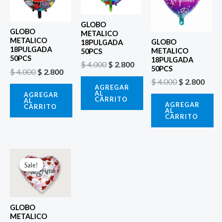
era:
es:
era:
es:
era:
es:
$ 4.000.
$ 2.800.
$ 4.000.
$ 2.800.
$ 4.000.
$ 2.8
GLOBO
GLOBO
METALICO
METALICO
GLOBO
18PULGADA
18PULGADA
METALICO
50PCS
50PCS
18PULGADA
$
4.000
$
2.800
50PCS
$
4.000
$
2.800
$
4.000
$
2.800
AGREGAR
AL
AGREGAR
CARRITO
AL
AGREGAR
CARRITO
AL
CARRITO
El
El
precio
precio
Sale!
Sale!
original
actual
era:
es:
$ 4.000.
$ 2.800.
GLOBO
METALICO