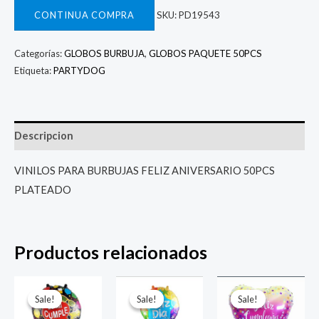
CONTINUA COMPRA
SKU:
PD19543
Categorías:
GLOBOS BURBUJA
,
GLOBOS PAQUETE 50PCS
Etiqueta:
PARTYDOG
Descripcion
VINILOS PARA BURBUJAS FELIZ ANIVERSARIO 50PCS
PLATEADO
Productos relacionados
El
El
El
El
El
El
precio
precio
precio
precio
precio
prec
Sale!
Sale!
Sale!
Sale!
Sale!
Sale!
original
actual
original
actual
original
actu