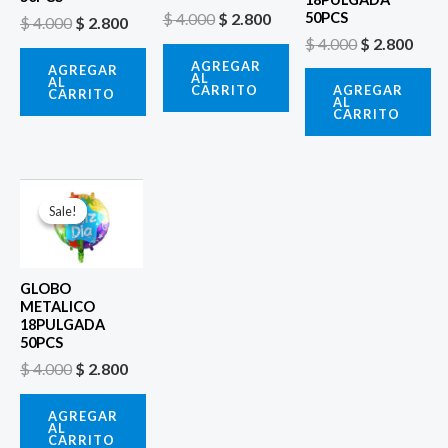
50PCS
$
4.000
$
2.800
$
4.000
$
2.800
$
4.000
$
2.800
AGREGAR
AGREGAR
AL
AL
CARRITO
AGREGAR
CARRITO
AL
CARRITO
El
El
precio
precio
Sale!
Sale!
original
actual
era:
es:
$ 4.000.
$ 2.800.
GLOBO
METALICO
18PULGADA
50PCS
$
4.000
$
2.800
AGREGAR
AL
CARRITO