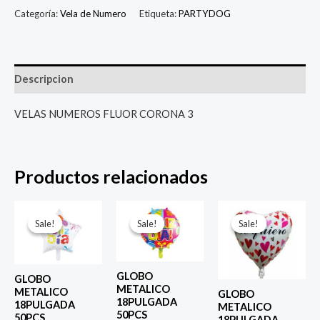
Categoría:
Vela de Numero
Etiqueta:
PARTYDOG
Descripcion
VELAS NUMEROS FLUOR CORONA 3
Productos relacionados
El
El
El
El
El
El
precio
precio
precio
precio
precio
prec
Sale!
Sale!
Sale!
Sale!
Sale!
Sale!
original
actual
original
actual
original
actu
era:
es:
era:
es:
era:
es:
$ 4.000.
$ 2.800.
$ 4.000.
$ 2.800.
$ 4.000.
$ 2.8
GLOBO
GLOBO
METALICO
METALICO
GLOBO
18PULGADA
18PULGADA
METALICO
50PCS
50PCS
18PULGADA