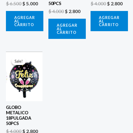
$
6.500
$
5.000
$
4.000
$
2.800
50PCS
$
4.000
$
2.800
AGREGAR
AGREGAR
AL
AL
CARRITO
CARRITO
AGREGAR
AL
CARRITO
El
El
precio
precio
Sale!
Sale!
original
actual
era:
es:
$ 4.000.
$ 2.800.
GLOBO
METALICO
18PULGADA
50PCS
$
4.000
$
2.800