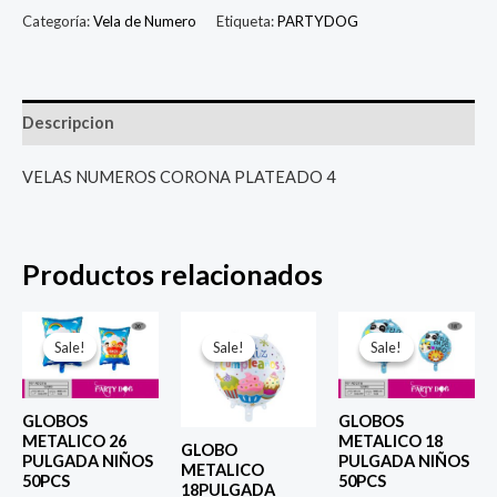
Categoría:
Vela de Numero
Etiqueta:
PARTYDOG
Descripcion
VELAS NUMEROS CORONA PLATEADO 4
Productos relacionados
El
El
El
El
El
El
precio
precio
precio
precio
precio
prec
Sale!
Sale!
Sale!
Sale!
Sale!
Sale!
original
actual
original
actual
original
actu
era:
es:
era:
es:
era:
es:
$ 6.500.
$ 5.000.
$ 4.000.
$ 2.800.
$ 4.000.
$ 2.8
GLOBOS
GLOBOS
METALICO 26
METALICO 18
GLOBO
PULGADA NIÑOS
PULGADA NIÑOS
METALICO
50PCS
50PCS
18PULGADA