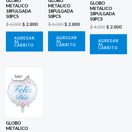
GLOBO
GLOBO
GLOBO
METALICO
METALICO
METALICO
18PULGADA
18PULGADA
18PULGADA
50PCS
50PCS
50PCS
$
4.000
$
2.800
$
4.000
$
2.800
$
4.000
$
2.800
AGREGAR
AGREGAR
AGREGAR
AL
AL
AL
CARRITO
CARRITO
CARRITO
El
El
precio
precio
Sale!
Sale!
original
actual
era:
es:
$ 4.000.
$ 2.800.
GLOBO
METALICO