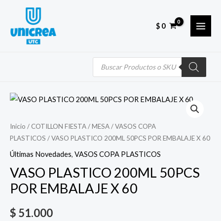
Skip
MAI
to
MEN
$
0
content
Búsqueda
de
productos
Quantity
Inicio
/
COTILLON FIESTA
/
MESA
/
VASOS COPA
PLASTICOS
/ VASO PLASTICO 200ML 50PCS POR EMBALAJE X 60
Últimas Novedades
,
VASOS COPA PLASTICOS
VASO PLASTICO 200ML 50PCS
POR EMBALAJE X 60
$
51.000