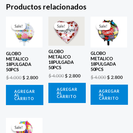
Productos relacionados
El
El
El
El
El
El
precio
precio
precio
precio
precio
prec
Sale!
Sale!
Sale!
Sale!
Sale!
Sale!
original
actual
original
actual
original
actu
era:
es:
era:
es:
era:
es:
$ 4.000.
$ 2.800.
$ 4.000.
$ 2.800.
$ 4.000.
$ 2.8
GLOBO
GLOBO
GLOBO
METALICO
METALICO
METALICO
18PULGADA
18PULGADA
18PULGADA
50PCS
50PCS
50PCS
$
4.000
$
2.800
$
4.000
$
2.800
$
4.000
$
2.800
AGREGAR
AGREGAR
AGREGAR
AL
AL
AL
CARRITO
CARRITO
CARRITO
El
El
precio
precio
Sale!
Sale!
original
actual