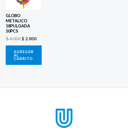
era:
es:
$ 4.000.
$ 2.800.
GLOBO
METALICO
18PULGADA
50PCS
$
4.000
$
2.800
AGREGAR
AL
CARRITO