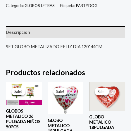
Categoría:
GLOBOS LETRAS
Etiqueta:
PARTYDOG
Descripcion
SET GLOBO METALIZADO FELIZ DIA 120*44CM
Productos relacionados
El
El
El
El
El
El
precio
precio
precio
precio
precio
prec
Sale!
Sale!
Sale!
Sale!
Sale!
Sale!
original
actual
original
actual
original
actu
era:
es:
era:
es:
era:
es:
$ 6.500.
$ 5.000.
$ 4.000.
$ 2.800.
$ 4.000.
$ 2.8
GLOBOS
METALICO 26
GLOBO
GLOBO
PULGADA NIÑOS
METALICO
METALICO
50PCS
18PULGADA
18PULGADA