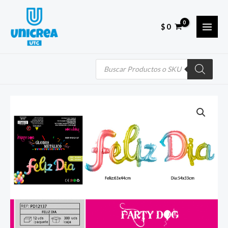
Skip
MAI
to
MEN
$
0
content
Búsqueda
de
productos
Quantity