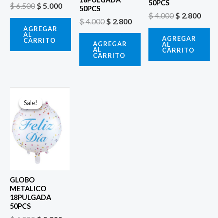
50PCS
$
6.500
$
5.000
50PCS
$
4.000
$
2.800
$
4.000
$
2.800
AGREGAR
AL
AGREGAR
CARRITO
AGREGAR
AL
AL
CARRITO
CARRITO
El
El
precio
precio
Sale!
Sale!
original
actual
era:
es:
$ 4.000.
$ 2.800.
GLOBO
METALICO
18PULGADA
50PCS