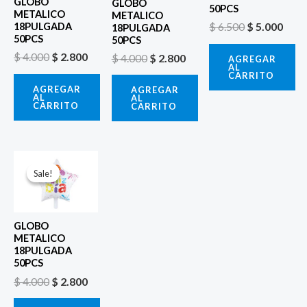
GLOBO
GLOBO
50PCS
METALICO
METALICO
$
6.500
$
5.000
18PULGADA
18PULGADA
50PCS
50PCS
$
4.000
$
2.800
$
4.000
$
2.800
AGREGAR
AL
CARRITO
AGREGAR
AGREGAR
AL
AL
CARRITO
CARRITO
El
El
precio
precio
Sale!
Sale!
original
actual
era:
es:
$ 4.000.
$ 2.800.
GLOBO
METALICO
18PULGADA
50PCS
$
4.000
$
2.800