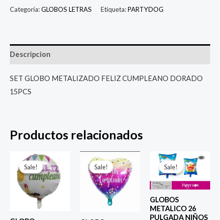
Categoría:
GLOBOS LETRAS
Etiqueta:
PARTYDOG
Descripcion
SET GLOBO METALIZADO FELIZ CUMPLEANO DORADO
15PCS
Productos relacionados
El
El
El
El
El
El
precio
precio
precio
precio
precio
prec
Sale!
Sale!
Sale!
Sale!
Sale!
Sale!
original
actual
original
actual
original
actu
era:
es:
era:
es:
era:
es:
$ 4.000.
$ 2.800.
$ 4.000.
$ 2.800.
$ 6.500.
$ 5.0
GLOBOS
METALICO 26
PULGADA NIÑOS