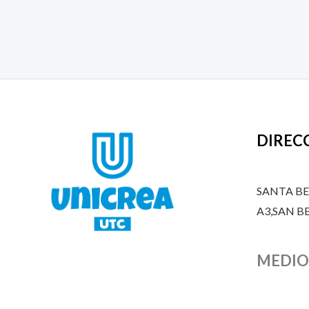
DIREC
SANTA B
A3,SAN 
MEDIO