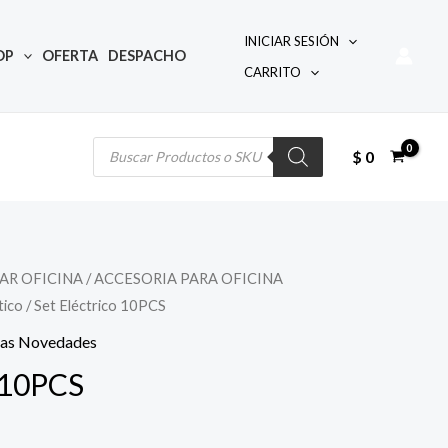
INICIAR SESIÓN
OP
OFERTA
DESPACHO
CARRITO
Búsqueda
de
productos
$
0
AR OFICINA
/
ACCESORIA PARA OFICINA
tico
/ Set Eléctrico 10PCS
mas Novedades
o 10PCS