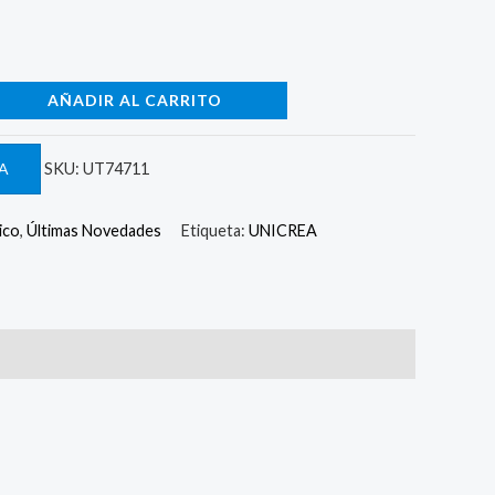
AÑADIR AL CARRITO
A
SKU:
UT74711
ico
,
Últimas Novedades
Etiqueta:
UNICREA