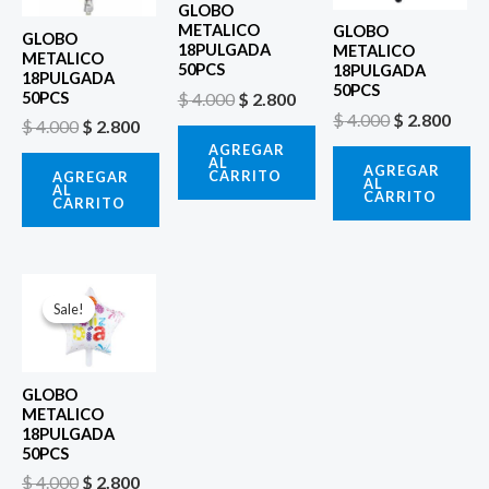
GLOBO
METALICO
GLOBO
GLOBO
18PULGADA
METALICO
METALICO
50PCS
18PULGADA
18PULGADA
50PCS
$
4.000
$
2.800
50PCS
$
4.000
$
2.800
$
4.000
$
2.800
AGREGAR
AL
AGREGAR
CARRITO
AGREGAR
AL
AL
CARRITO
CARRITO
El
El
precio
precio
Sale!
Sale!
original
actual
era:
es:
$ 4.000.
$ 2.800.
GLOBO
METALICO
18PULGADA
50PCS
$
4.000
$
2.800