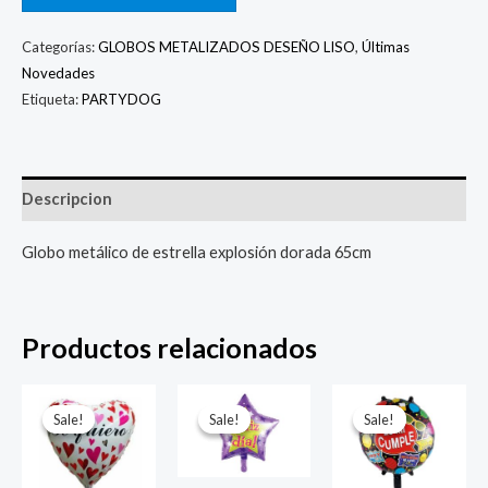
Categorías:
GLOBOS METALIZADOS DESEÑO LISO
,
Últimas
Novedades
Etiqueta:
PARTYDOG
Descripcion
Globo metálico de estrella explosión dorada 65cm
Productos relacionados
El
El
El
El
El
El
precio
precio
precio
precio
precio
prec
Sale!
Sale!
Sale!
Sale!
Sale!
Sale!
original
actual
original
actual
original
actu
era:
es:
era:
es:
era:
es:
$ 4.000.
$ 2.800.
$ 4.000.
$ 2.800.
$ 4.000.
$ 2.8