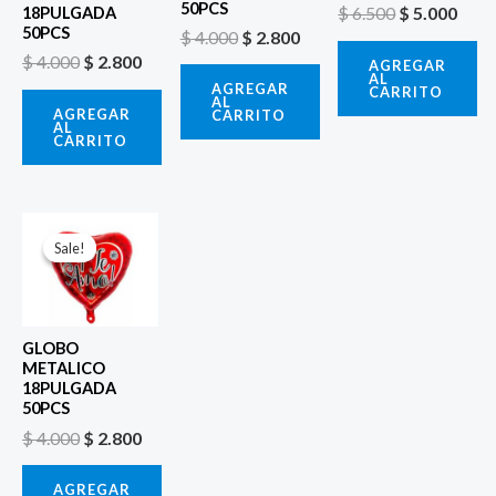
50PCS
$
6.500
$
5.000
18PULGADA
50PCS
$
4.000
$
2.800
$
4.000
$
2.800
AGREGAR
AL
AGREGAR
CARRITO
AL
AGREGAR
CARRITO
AL
CARRITO
El
El
precio
precio
Sale!
Sale!
original
actual
era:
es:
$ 4.000.
$ 2.800.
GLOBO
METALICO
18PULGADA
50PCS
$
4.000
$
2.800
AGREGAR