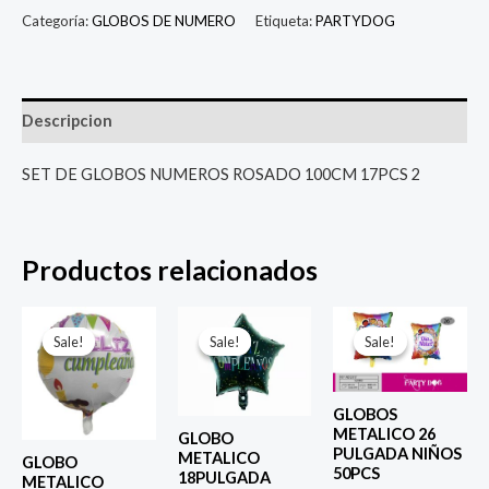
Categoría:
GLOBOS DE NUMERO
Etiqueta:
PARTYDOG
Descripcion
SET DE GLOBOS NUMEROS ROSADO 100CM 17PCS 2
Productos relacionados
El
El
El
El
El
El
precio
precio
precio
precio
precio
prec
Sale!
Sale!
Sale!
Sale!
Sale!
Sale!
original
actual
original
actual
original
actu
era:
es:
era:
es:
era:
es:
$ 4.000.
$ 2.800.
$ 4.000.
$ 2.800.
$ 6.500.
$ 5.0
GLOBOS
METALICO 26
GLOBO
PULGADA NIÑOS
METALICO
GLOBO
50PCS
18PULGADA
METALICO