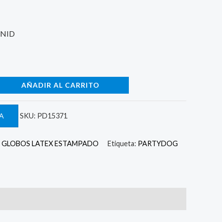
UNID
AÑADIR AL CARRITO
A
SKU:
PD15371
,
GLOBOS LATEX ESTAMPADO
Etiqueta:
PARTYDOG