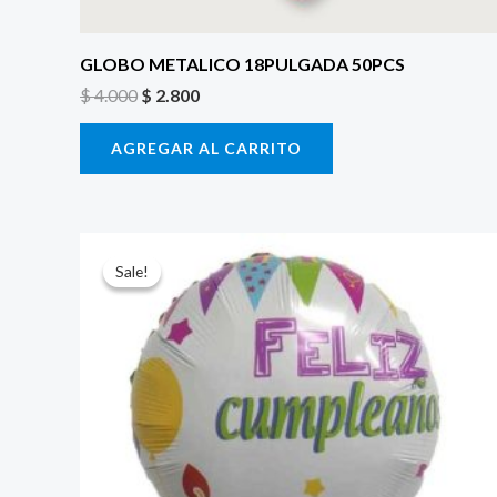
GLOBO METALICO 18PULGADA 50PCS
$
4.000
$
2.800
AGREGAR AL CARRITO
El
El
precio
precio
Sale!
Sale!
original
actual
era:
es:
$ 4.000.
$ 2.800.