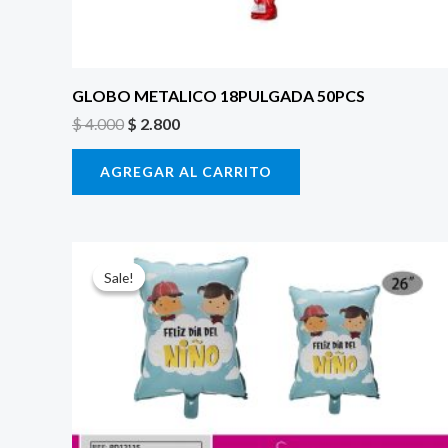
GLOBO METALICO 18PULGADA 50PCS
$
4.000
$
2.800
AGREGAR AL CARRITO
El
El
precio
precio
Sale!
Sale!
original
actual
era:
es:
$ 6.500.
$ 5.000.