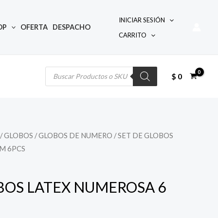
INICIAR SESIÓN
OP
OFERTA
DESPACHO
CARRITO
Búsqueda
de
productos
$
0
/
GLOBOS
/
GLOBOS DE NUMERO
/ SET DE GLOBOS
M 6PCS
BOS LATEX NUMEROSA 6