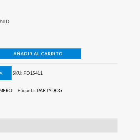
UNID
AÑADIR AL CARRITO
A
SKU:
PD15411
UMERO
Etiqueta:
PARTYDOG