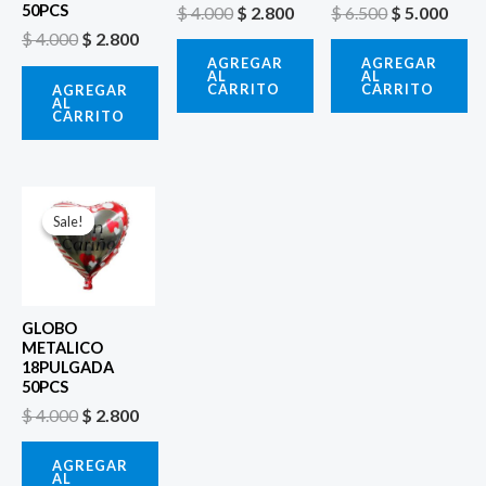
50PCS
$
4.000
$
2.800
$
6.500
$
5.000
$
4.000
$
2.800
AGREGAR
AGREGAR
AL
AL
CARRITO
CARRITO
AGREGAR
AL
CARRITO
El
El
precio
precio
Sale!
Sale!
original
actual
era:
es:
$ 4.000.
$ 2.800.
GLOBO
METALICO
18PULGADA
50PCS
$
4.000
$
2.800
AGREGAR
AL