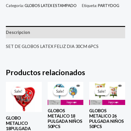
Categoría:
GLOBOS LATEX ESTAMPADO
Etiqueta:
PARTYDOG
Descripcion
SET DE GLOBOS LATEX FELIZ DIA 30CM 6PCS
Productos relacionados
El
El
El
El
El
El
precio
precio
precio
precio
precio
prec
Sale!
Sale!
Sale!
Sale!
Sale!
Sale!
original
actual
original
actual
original
actu
era:
es:
era:
es:
era:
es:
$ 4.000.
$ 2.800.
$ 4.000.
$ 2.800.
$ 6.500.
$ 5.0
GLOBOS
GLOBOS
METALICO 18
METALICO 26
GLOBO
PULGADA NIÑOS
PULGADA NIÑOS
METALICO
50PCS
50PCS
18PULGADA