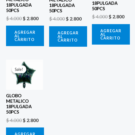
18PULGADA
18PULGADA
18PULGADA
50PCS
50PCS
50PCS
$
4.000
$
2.800
$
4.000
$
2.800
$
4.000
$
2.800
AGREGAR
AGREGAR
AGREGAR
AL
AL
AL
CARRITO
CARRITO
CARRITO
El
El
precio
precio
Sale!
Sale!
original
actual
era:
es:
$ 4.000.
$ 2.800.
GLOBO
METALICO
18PULGADA
50PCS
$
4.000
$
2.800
AGREGAR