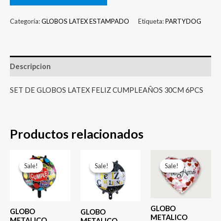
Categoría:
GLOBOS LATEX ESTAMPADO
Etiqueta:
PARTYDOG
Descripcion
SET DE GLOBOS LATEX FELIZ CUMPLEAÑOS 30CM 6PCS
Productos relacionados
El
El
El
El
El
El
precio
precio
precio
precio
precio
prec
Sale!
Sale!
Sale!
Sale!
Sale!
Sale!
original
actual
original
actual
original
actu
era:
es:
era:
es:
era:
es:
$ 4.000.
$ 2.800.
$ 4.000.
$ 2.800.
$ 4.000.
$ 2.8
GLOBO
GLOBO
GLOBO
METALICO
METALICO
METALICO