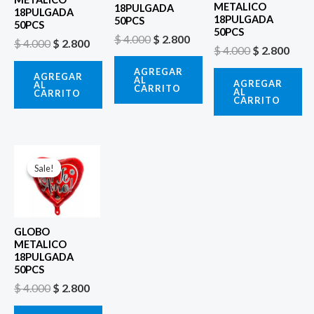
METALICO
18PULGADA
18PULGADA
18PULGADA
50PCS
50PCS
50PCS
$
4.000
$
2.800
$
4.000
$
2.800
$
4.000
$
2.800
AGREGAR
AGREGAR
AL
AGREGAR
AL
CARRITO
AL
CARRITO
CARRITO
El
El
precio
precio
Sale!
Sale!
original
actual
era:
es:
$ 4.000.
$ 2.800.
GLOBO
METALICO
18PULGADA
50PCS
$
4.000
$
2.800