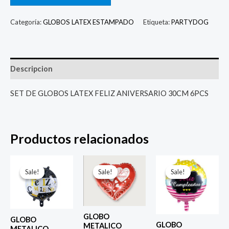
Categoría:
GLOBOS LATEX ESTAMPADO
Etiqueta:
PARTYDOG
Descripcion
SET DE GLOBOS LATEX FELIZ ANIVERSARIO 30CM 6PCS
Productos relacionados
El
El
El
El
El
El
precio
precio
precio
precio
precio
prec
Sale!
Sale!
Sale!
Sale!
Sale!
Sale!
original
actual
original
actual
original
actu
era:
es:
era:
es:
era:
es:
$ 4.000.
$ 2.800.
$ 4.000.
$ 2.800.
$ 4.000.
$ 2.8
GLOBO
GLOBO
GLOBO
METALICO
METALICO