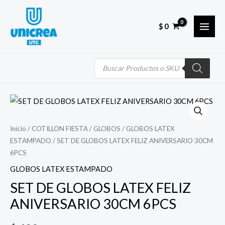
Skip
MAI
to
MEN
$
0
content
Búsqueda
de
productos
Quantity
Inicio
/
COTILLON FIESTA
/
GLOBOS
/
GLOBOS LATEX
ESTAMPADO
/ SET DE GLOBOS LATEX FELIZ ANIVERSARIO 30CM
6PCS
GLOBOS LATEX ESTAMPADO
SET DE GLOBOS LATEX FELIZ
ANIVERSARIO 30CM 6PCS