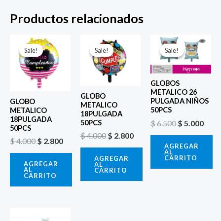
Productos relacionados
El
El
El
El
El
El
precio
precio
precio
precio
precio
prec
Sale!
Sale!
Sale!
Sale!
Sale!
Sale!
original
actual
original
actual
original
actu
era:
es:
era:
es:
era:
es:
$ 4.000.
$ 2.800.
$ 4.000.
$ 2.800.
$ 6.500.
$ 5.0
GLOBOS
METALICO 26
GLOBO
PULGADA NIÑOS
GLOBO
METALICO
50PCS
METALICO
18PULGADA
18PULGADA
$
6.500
$
5.000
50PCS
50PCS
$
4.000
$
2.800
$
4.000
$
2.800
AGREGAR
AL
CARRITO
AGREGAR
AGREGAR
AL
AL
CARRITO
CARRITO
El
El