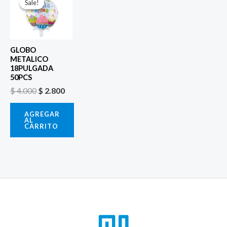
precio
precio
Sale!
Sale!
original
actual
era:
es:
$ 4.000.
$ 2.800.
GLOBO
METALICO
18PULGADA
50PCS
$
4.000
$
2.800
AGREGAR
AL
CARRITO