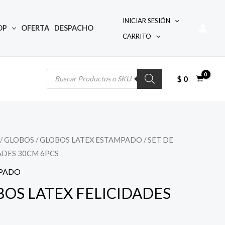
INICIAR SESIÓN
OP
OFERTA
DESPACHO
CARRITO
Búsqueda
de
productos
$
0
/
GLOBOS
/
GLOBOS LATEX ESTAMPADO
/ SET DE
ADES 30CM 6PCS
MPADO
BOS LATEX FELICIDADES