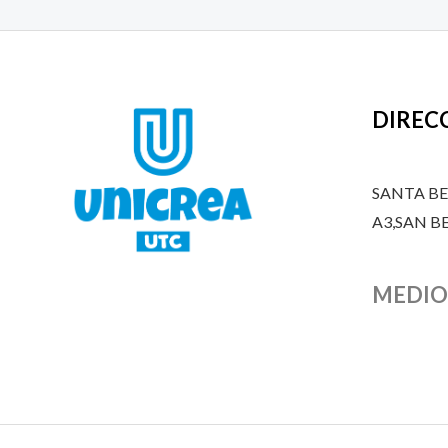
DIREC
SANTA B
A3,SAN 
MEDIO