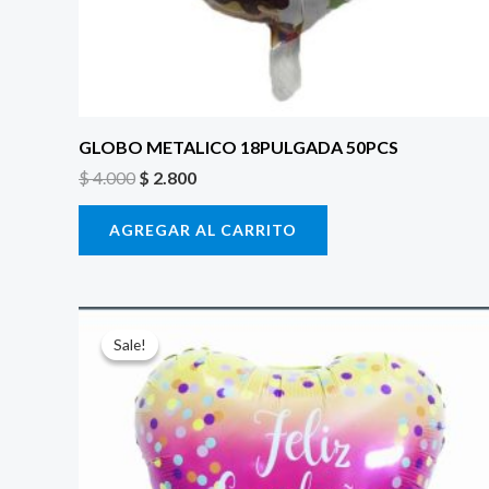
GLOBO METALICO 18PULGADA 50PCS
$
4.000
$
2.800
AGREGAR AL CARRITO
El
El
precio
precio
Sale!
Sale!
original
actual
era:
es:
$ 4.000.
$ 2.800.