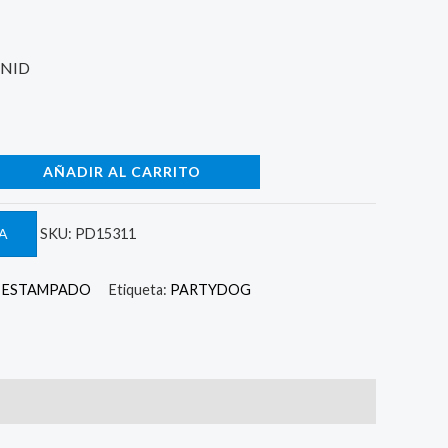
UNID
AÑADIR AL CARRITO
A
SKU:
PD15311
X ESTAMPADO
Etiqueta:
PARTYDOG