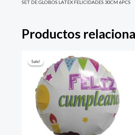
SET DE GLOBOS LATEX FELICIDADES 30CM 6PCS
Productos relacion
El
El
precio
precio
Sale!
Sale!
original
actual
era:
es:
$ 4.000.
$ 2.800.