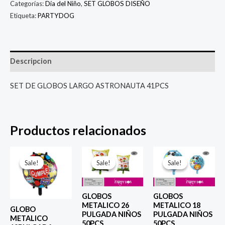
Categorías:
Día del Niño
,
SET GLOBOS DISEÑO
Etiqueta:
PARTYDOG
Descripcion
SET DE GLOBOS LARGO ASTRONAUTA 41PCS
Productos relacionados
El
El
El
El
El
El
precio
precio
precio
precio
precio
prec
Sale!
Sale!
Sale!
Sale!
Sale!
Sale!
original
actual
original
actual
original
actu
era:
es:
era:
es:
era:
es:
$ 4.000.
$ 2.800.
$ 6.500.
$ 5.000.
$ 4.000.
$ 2.8
GLOBOS
GLOBOS
METALICO 26
METALICO 18
GLOBO
PULGADA NIÑOS
PULGADA NIÑOS
METALICO
50PCS
50PCS