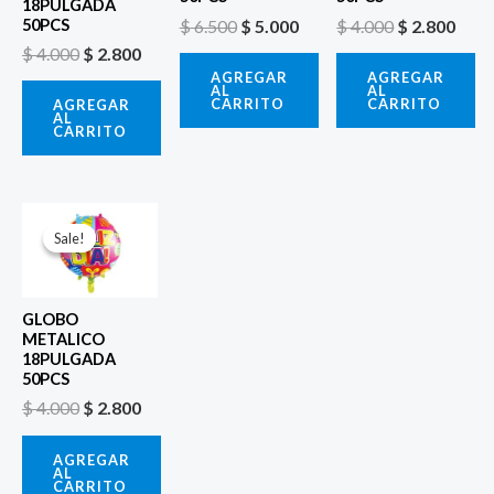
18PULGADA
$
6.500
$
5.000
$
4.000
$
2.800
50PCS
$
4.000
$
2.800
AGREGAR
AGREGAR
AL
AL
CARRITO
CARRITO
AGREGAR
AL
CARRITO
El
El
precio
precio
Sale!
Sale!
original
actual
era:
es:
$ 4.000.
$ 2.800.
GLOBO
METALICO
18PULGADA
50PCS
$
4.000
$
2.800
AGREGAR
AL
CARRITO