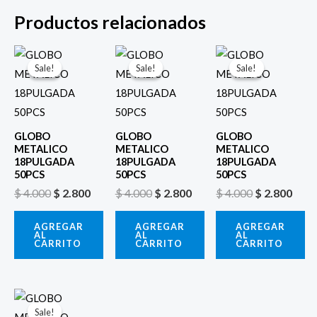
Productos relacionados
El
El
El
El
El
El
precio
precio
precio
precio
precio
prec
Sale!
Sale!
Sale!
Sale!
Sale!
Sale!
original
actual
original
actual
original
actu
era:
es:
era:
es:
era:
es:
$ 4.000.
$ 2.800.
$ 4.000.
$ 2.800.
$ 4.000.
$ 2.8
GLOBO
GLOBO
GLOBO
METALICO
METALICO
METALICO
18PULGADA
18PULGADA
18PULGADA
50PCS
50PCS
50PCS
$
4.000
$
2.800
$
4.000
$
2.800
$
4.000
$
2.800
AGREGAR
AGREGAR
AGREGAR
AL
AL
AL
CARRITO
CARRITO
CARRITO
El
El
precio
precio
Sale!
Sale!