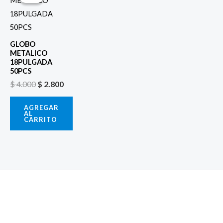
original
actual
era:
es:
$ 4.000.
$ 2.800.
GLOBO
METALICO
18PULGADA
50PCS
$
4.000
$
2.800
AGREGAR
AL
CARRITO