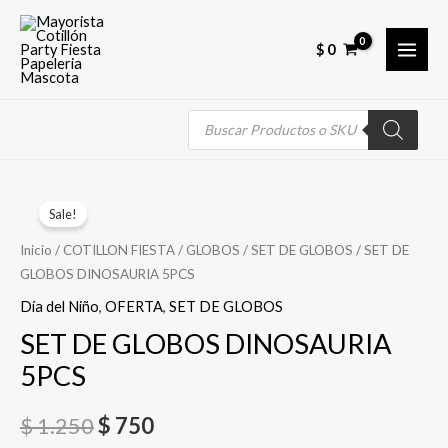
Skip
MAI
to
$
0
MEN
content
Búsqueda
de
productos
Quantity
El
El
Sale!
precio
precio
Inicio
/
COTILLON FIESTA
/
GLOBOS
/
SET DE GLOBOS
/ SET DE
GLOBOS DINOSAURIA 5PCS
original
actual
Día del Niño
,
OFERTA
,
SET DE GLOBOS
era:
es:
SET DE GLOBOS DINOSAURIA
$ 1.250.
$ 750.
5PCS
$
1.250
$
750