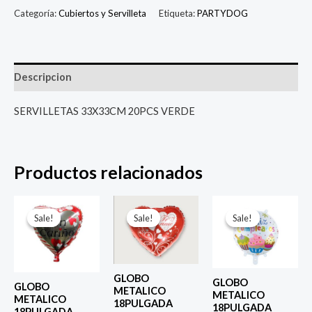
Categoría:
Cubiertos y Servilleta
Etiqueta:
PARTYDOG
Descripcion
SERVILLETAS 33X33CM 20PCS VERDE
Productos relacionados
El
El
El
El
El
El
precio
precio
precio
precio
precio
prec
Sale!
Sale!
Sale!
Sale!
Sale!
Sale!
original
actual
original
actual
original
actu
era:
es:
era:
es:
era:
es:
$ 4.000.
$ 2.800.
$ 4.000.
$ 2.800.
$ 4.000.
$ 2.8
GLOBO
GLOBO
GLOBO
METALICO
METALICO
METALICO
18PULGADA
18PULGADA
18PULGADA