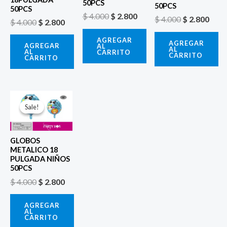
50PCS
50PCS
50PCS
$
4.000
$
2.800
$
4.000
$
2.800
$
4.000
$
2.800
AGREGAR
AGREGAR
AGREGAR
AL
AL
AL
CARRITO
CARRITO
CARRITO
El
El
precio
precio
Sale!
Sale!
original
actual
era:
es:
$ 4.000.
$ 2.800.
GLOBOS
METALICO 18
PULGADA NIÑOS
50PCS
$
4.000
$
2.800
AGREGAR
AL
CARRITO