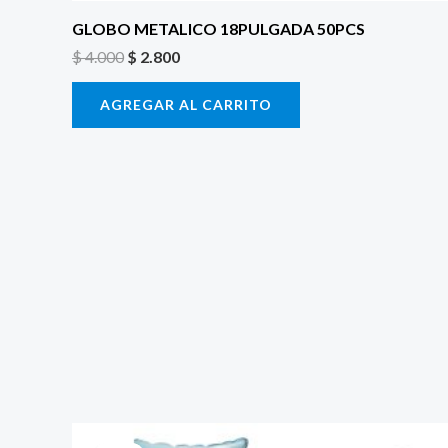
GLOBO METALICO 18PULGADA 50PCS
$
4.000
$
2.800
AGREGAR AL CARRITO
El
El