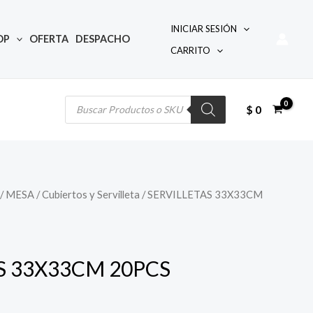
INICIAR SESIÓN
OP
OFERTA
DESPACHO
CARRITO
Búsqueda
de
productos
$
0
/
MESA
/
Cubiertos y Servilleta
/ SERVILLETAS 33X33CM
S 33X33CM 20PCS