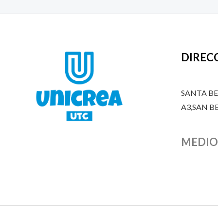
DIREC
SANTA B
A3,SAN 
MEDIO