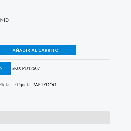
UNID
AÑADIR AL CARRITO
A
SKU:
PD12307
illeta
Etiqueta:
PARTYDOG