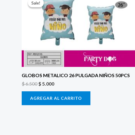
precio
precio
Sale!
Sale!
original
actual
era:
es:
$ 6.500.
$ 5.000.
GLOBOS METALICO 26 PULGADA NIÑOS 50PCS
$
6.500
$
5.000
AGREGAR AL CARRITO