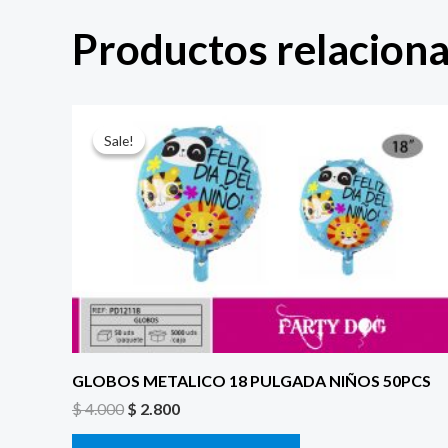
Productos relacion
El
El
precio
precio
Sale!
Sale!
original
actual
era:
es:
$ 4.000.
$ 2.800.
GLOBOS METALICO 18 PULGADA NIÑOS 50PCS
$
4.000
$
2.800