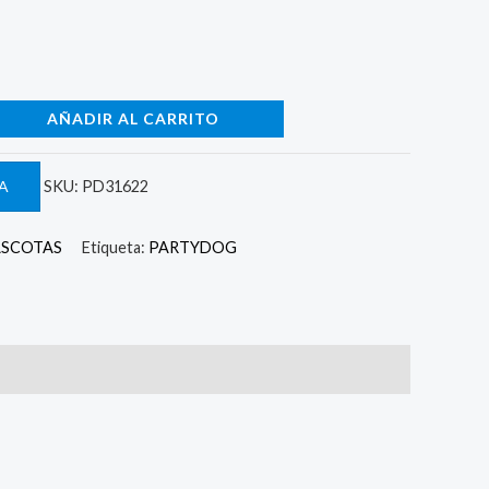
AÑADIR AL CARRITO
A
SKU:
PD31622
ASCOTAS
Etiqueta:
PARTYDOG